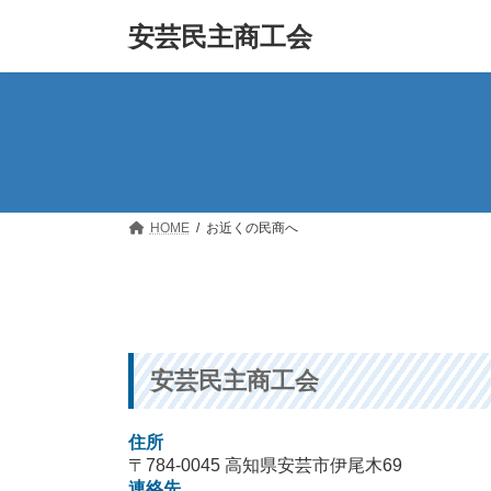
コ
ナ
安芸民主商工会
ン
ビ
テ
ゲ
ン
ー
ツ
シ
へ
ョ
ス
ン
キ
に
ッ
移
プ
動
HOME
お近くの民商へ
安芸民主商工会
住所
〒784-0045 高知県安芸市伊尾木69
連絡先