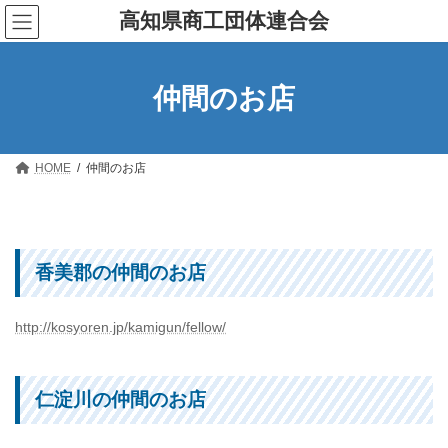
コ
ナ
高知県商工団体連合会
ン
ビ
テ
ゲ
ン
ー
ツ
シ
仲間のお店
へ
ョ
ス
ン
キ
に
ッ
移
プ
動
HOME
仲間のお店
香美郡の仲間のお店
http://kosyoren.jp/kamigun/fellow/
仁淀川の仲間のお店