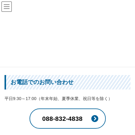
コ
ナ
高知県商工団体連合会
ン
ビ
テ
ゲ
ン
ー
ツ
シ
お問い合わせ
へ
ョ
ス
ン
キ
に
ッ
移
プ
動
HOME
お問い合わせ
お電話でのお問い合わせ
平日9:30～17:00（年末年始、夏季休業、祝日等を除く）
088-832-4838