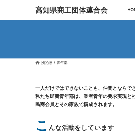
コ
ナ
高知県商工団体連合会
ン
ビ
HO
テ
ゲ
ン
ー
ツ
シ
へ
ョ
ス
ン
キ
に
ッ
移
プ
動
HOME
青年部
一人だけではできないことも、仲間とならで
私たち民商青年部は、業者青年の要求実現と
民商会員とその家族で構成されます。
こ
んな活動をしています